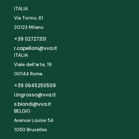
ITALIA
Via Torino, 61
20123 Milano
+39 02727331
r.capelloni@vva.it
ITALIA
Viale dell’arte, 19
00144 Roma
+39 0645250509
i.ingrosso@vva.it
s.biondi@vva.it
BELGIO
Avenue Louise 54
1050 Bruxelles