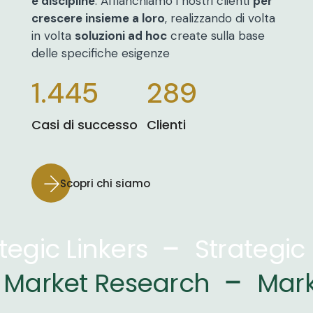
e discipline
.
Affianchiamo i nostri clienti
per
crescere insieme a loro
, realizzando di volta
in volta
soluzioni ad hoc
create sulla base
delle specifiche esigenze
1.445
289
Casi di successo
Clienti
Scopri chi siamo
–
tegic Linkers
Strategic 
–
Market Research
Mark