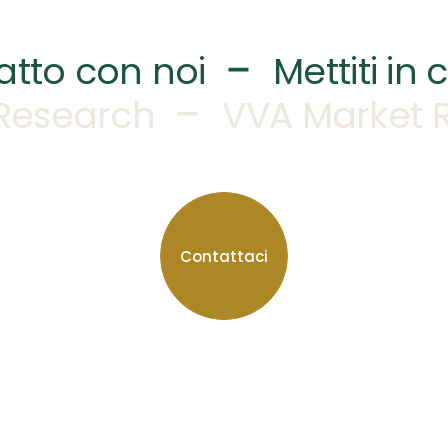
–
tatto con noi
Mettiti in
–
Research
VVA Market 
Contattaci