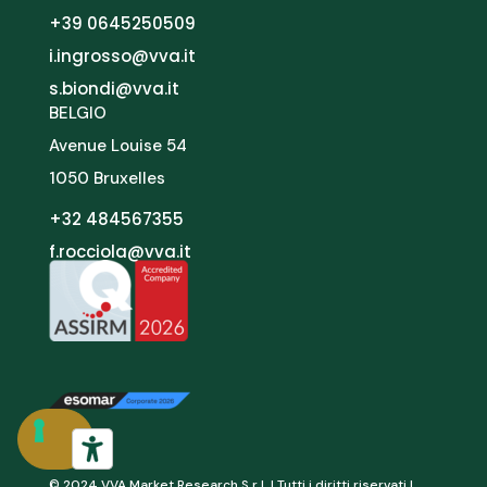
+39 0645250509
i.ingrosso@vva.it
s.biondi@vva.it
BELGIO
Avenue Louise 54
1050 Bruxelles
+32 484567355
f.rocciola@vva.it
© 2024 VVA Market Research S.r.l.
| Tutti i diritti riservati |