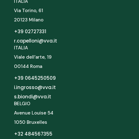
ITALIA
Via Torino, 61
20123 Milano
+39 02727331
r.capelloni@vva.it
ITALIA
Viale dell’arte, 19
00144 Roma
+39 0645250509
i.ingrosso@vva.it
s.biondi@vva.it
BELGIO
Avenue Louise 54
1050 Bruxelles
+32 484567355