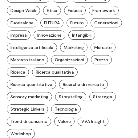
Design Week
Etica
Fiducia
Framework
Fuorisalone
FUTURA
Futuro
Generazioni
Impresa
Innovazione
Intangibili
Intelligenza artificiale
Marketing
Mercato
Mercato italiano
Organizzazioni
Prezzo
Ricerca
Ricerca qualitativa
Ricerca quantitativa
Ricerche di mercato
Sensory marketing
Storytelling
Strategia
Strategic Linkers
Tecnologia
Trend di consumo
Valore
VVA Insight
Workshop