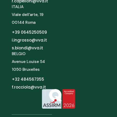
r.capelloni@vva.it
ITALIA
Viale dell’arte, 19
00144 Roma
+39 0645250509
i.ingrosso@vva.it
s.biondi@vva.it
BELGIO
Avenue Louise 54
1050 Bruxelles
+32 484567355
f.rocciola@vva.it