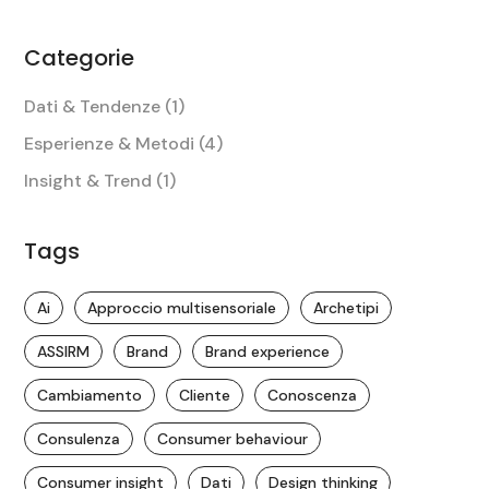
Categorie
Dati & Tendenze
(1)
Esperienze & Metodi
(4)
Insight & Trend
(1)
Tags
Ai
Approccio multisensoriale
Archetipi
ASSIRM
Brand
Brand experience
Cambiamento
Cliente
Conoscenza
Consulenza
Consumer behaviour
Consumer insight
Dati
Design thinking