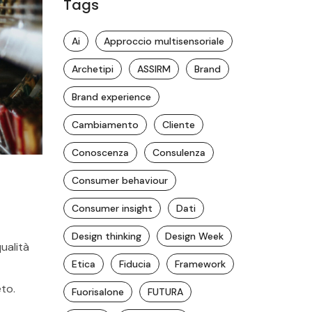
Tags
Ai
Approccio multisensoriale
Archetipi
ASSIRM
Brand
Brand experience
Cambiamento
Cliente
Conoscenza
Consulenza
Consumer behaviour
Consumer insight
Dati
Design thinking
Design Week
qualità
Etica
Fiducia
Framework
to.
Fuorisalone
FUTURA