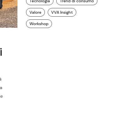
Tecnologia
Trend di consumo
Valore
VVA Insight
Workshop
i
à
ra
re