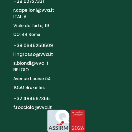
+39 02727331
r.capelloni@vva.it
ITALIA
Viale dell’arte, 19
00144 Roma
+39 0645250509
i.ingrosso@vva.it
s.biondi@vva.it
BELGIO
Avenue Louise 54
1050 Bruxelles
+32 484567355
f.rocciola@vva.it