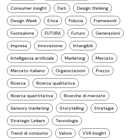
Consumer insight
Dati
Design thinking
Design Week
Etica
Fiducia
Framework
Fuorisalone
FUTURA
Futuro
Generazioni
Impresa
Innovazione
Intangibili
Intelligenza artificiale
Marketing
Mercato
Mercato italiano
Organizzazioni
Prezzo
Ricerca
Ricerca qualitativa
Ricerca quantitativa
Ricerche di mercato
Sensory marketing
Storytelling
Strategia
Strategic Linkers
Tecnologia
Trend di consumo
Valore
VVA Insight