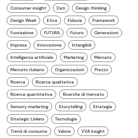
Consumer insight
Dati
Design thinking
Design Week
Etica
Fiducia
Framework
Fuorisalone
FUTURA
Futuro
Generazioni
Impresa
Innovazione
Intangibili
Intelligenza artificiale
Marketing
Mercato
Mercato italiano
Organizzazioni
Prezzo
Ricerca
Ricerca qualitativa
Ricerca quantitativa
Ricerche di mercato
Sensory marketing
Storytelling
Strategia
Strategic Linkers
Tecnologia
Trend di consumo
Valore
VVA Insight