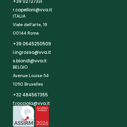
+39 02727331
r.capelloni@vva.it
ITALIA
Viale dell’arte, 19
00144 Roma
+39 0645250509
i.ingrosso@vva.it
s.biondi@vva.it
BELGIO
Avenue Louise 54
1050 Bruxelles
+32 484567355
f.rocciola@vva.it