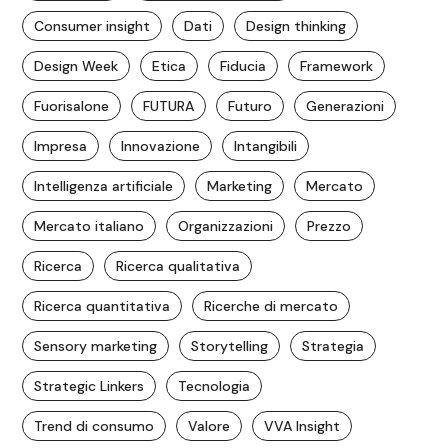
Consumer insight
Dati
Design thinking
Design Week
Etica
Fiducia
Framework
Fuorisalone
FUTURA
Futuro
Generazioni
Impresa
Innovazione
Intangibili
Intelligenza artificiale
Marketing
Mercato
Mercato italiano
Organizzazioni
Prezzo
Ricerca
Ricerca qualitativa
Ricerca quantitativa
Ricerche di mercato
Sensory marketing
Storytelling
Strategia
Strategic Linkers
Tecnologia
Trend di consumo
Valore
VVA Insight